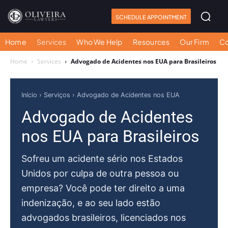
SCHEDULE APPOINTMENT
Home
Services
Who We Help
Resources
Our Firm
Co
Home
Services
Advogado de Acidentes nos EUA para Brasileiros
Início
›
Serviços
› Advogado de Acidentes nos EUA
Advogado de Acidentes
nos EUA para Brasileiros
Sofreu um acidente sério nos Estados
Unidos por culpa de outra pessoa ou
empresa? Você pode ter direito a uma
indenização, e ao seu lado estão
advogados brasileiros, licenciados nos